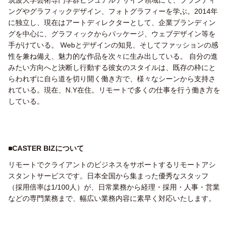
筑波大学芸術専門学群ビジュアルデザイン領域にて、ブランディ
ングやグラフィックデザイン、フォトグラフィーを学ぶ。2014年
に独立し、現在はアートディレクターとして、企業ブランディン
グを中心に、グラフィックからパッケージ、ウェブデザイン等を
手がけている。 Webとデザインの知見、そしてファッションの感
性を兼ね備え、魅力的な作品を次々に生み出している。 自分の進
みたい方向へと決断し行動する彼女のスタイルは、既存の枠にと
らわれずに自ら道を切り開く働き方で、様々なシーンから支持さ
れている。現在、N.Y在住。リモートで多くの仕事を行う働き方を
している。
■
CASTER BIZについて
リモートでクライアントのビジネスをサポートするリモートアシ
スタントサービスです。日本全国から集まった優秀なスタッフ
（採用倍率は1/100人）が、日常業務から経理・採用・人事・営業
などの専門業務まで、幅広い業務内容に素早く対応いたします。