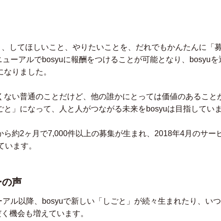
ること、してほしいこと、やりたいことを、だれでもかんたんに「
リニューアルでbosyuに報酬をつけることが可能となり、bosy
になりました。
くない普通のことだけど、他の誰かにとっては価値のあること
と」になって、人と人がつながる未来をbosyuは目指してい
ら約2ヶ月で7,000件以上の募集が生まれ、2018年4月のサ
ています。
ーの声
ューアル以降、bosyuで新しい「しごと」が続々生まれたり、い
ただく機会も増えています。