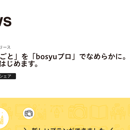
ws
リース
ごと」を「bosyuプロ」でなめらかに。b
はじめます。