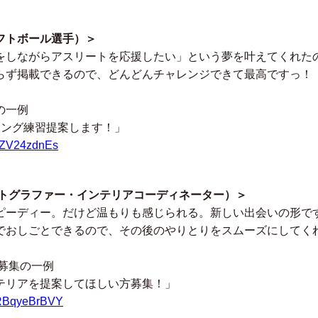
フトボール選手）＞
しながらアスリートを応援したい」という夢を叶えてくれたのが
らず掲載できるので、どんどんチャレンジできて最高ですっ！
の一例
チング練習提案します！」
3dZV24zdnEs
ォトグラファー・インテリアコーディネーター）＞
ピーディー。だけど温もりも感じられる。新しい出会いの形です
でおしごとできるので、その後のやりとりをスムーズにしてく
募集の一例
テリアを提案してほしい方募集！」
/PRBqyeBrBVY