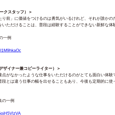
マパークスタッフ）＞
たり前」に価値をつけるのは勇気がいるけれど、それが誰かの
をいただけることは、普段は経験することができない新鮮な体
集の一例
N4I1M9hkaOc
/デザイナー兼コピーライター）＞
接点がなかったような仕事をいただけるのがとても面白い体験
普段とは違う仕事の幅を出せることもあり、今後も定期的に使
集の一例
BGojH5VlzVA