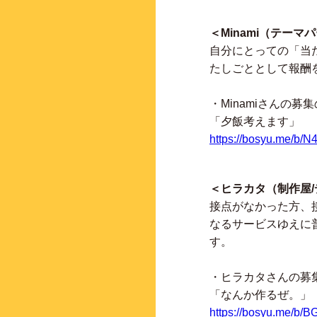
＜Minami（テー
自分にとっての「当
たしごととして報酬
・Minamiさんの募
「夕飯考えます」
https://bosyu.me/b/
＜ヒラカタ（制作屋
接点がなかった方、
なるサービスゆえに
す。
・ヒラカタさんの募
「なんか作るぜ。」
https://bosyu.me/b/