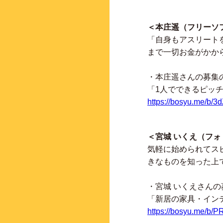
＜本庄遥（フリーソ
「自身もアスリートを
まで一切お金がかか
・本庄遥さんの募集
「1人でできるピッ
https://bosyu.me/b/
＜宮城 いくえ（フ
気軽に始められてス
きなものを知った上
・宮城 いくえさんの
「新居の家具・イン
https://bosyu.me/b