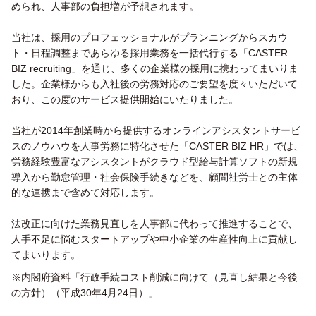
められ、人事部の負担増が予想されます。
当社は、採用のプロフェッショナルがプランニングからスカウ
ト・日程調整まであらゆる採用業務を一括代行する「CASTER
BIZ recruiting」を通じ、多くの企業様の採用に携わってまいりま
した。企業様からも入社後の労務対応のご要望を度々いただいて
おり、この度のサービス提供開始にいたりました。
当社が2014年創業時から提供するオンラインアシスタントサービ
スのノウハウを人事労務に特化させた「CASTER BIZ HR」では、
労務経験豊富なアシスタントがクラウド型給与計算ソフトの新規
導入から勤怠管理・社会保険手続きなどを、顧問社労士との主体
的な連携まで含めて対応します。
法改正に向けた業務見直しを人事部に代わって推進することで、
人手不足に悩むスタートアップや中小企業の生産性向上に貢献し
てまいります。
※内閣府資料「行政手続コスト削減に向けて（見直し結果と今後
の方針）（平成30年4月24日）」