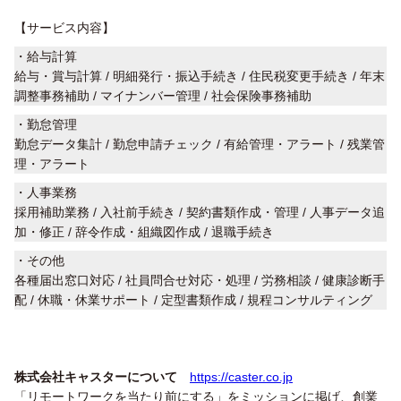
【サービス内容】
・給与計算
給与・賞与計算 / 明細発行・振込手続き / 住民税変更手続き / 年末
調整事務補助 / マイナンバー管理 / 社会保険事務補助
・勤怠管理
勤怠データ集計 / 勤怠申請チェック / 有給管理・アラート / 残業管
理・アラート
・人事業務
採用補助業務 / 入社前手続き / 契約書類作成・管理 / 人事データ追
加・修正 / 辞令作成・組織図作成 / 退職手続き
・その他
各種届出窓口対応 / 社員問合せ対応・処理 / 労務相談 / 健康診断手
配 / 休職・休業サポート / 定型書類作成 / 規程コンサルティング
株式会社キャスターについて
https://caster.co.jp
「リモートワークを当たり前にする」をミッションに掲げ、創業