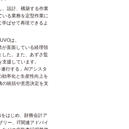
し、設計、構築する作業
ている業務を定型作業に
に学ばせて再現できるよ
UVOは、
多くの企業が直面している経理領
ました。また、あずさ監
を支援しています。
遂行する」AIアシスタ
の効率化と生産性向上を
務の統括や意思決定を支
務をはじめ、財務会計ア
リー、IT関連アドバイ