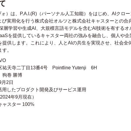
て
ォ）は、P.A.I.(R)（パーソナル人工知能）をはじめ、AIク
よび実用化を行う株式会社オルツと株式会社キャスターとの合弁会
深層学習や生成AI、大規模言語モデルを含むAI技術を有する
PaaSを提供しているキャスター両社の強みを融合し、個人や
を提供します。これにより、人とAIの共生を実現させ、社会全
ます。
VO
二丁目13番4号 Pointline Yutenji 6H
狗巻 勝博
9月2日
を活用したプロダクト開発及びサービス運用
2024年9月現在）
ャスター 100%