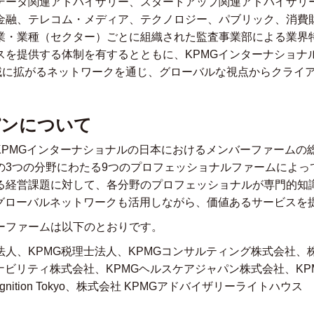
データ関連アドバイザリー、スタートアップ関連アドバイザリ
金融、テレコム・メディア、テクノロジー、パブリック、消費
業・業種（セクター）ごとに組織された監査事業部による業界
スを提供する体制を有するとともに、KPMGインターナショナ
地域に拡がるネットワークを通じ、グローバルな視点からクライ
パンについて
、KPMGインターナショナルの日本におけるメンバーファームの
の3つの分野にわたる9つのプロフェッショナルファームによっ
る経営課題に対して、各分野のプロフェッショナルが専門的知
のグローバルネットワークも活用しながら、価値あるサービスを
ーファームは以下のとおりです。
人、KPMG税理士法人、KPMGコンサルティング株式会社、株式
ナビリティ株式会社、KPMGヘルスケアジャパン株式会社、KP
gnition Tokyo、株式会社 KPMGアドバイザリーライトハウス