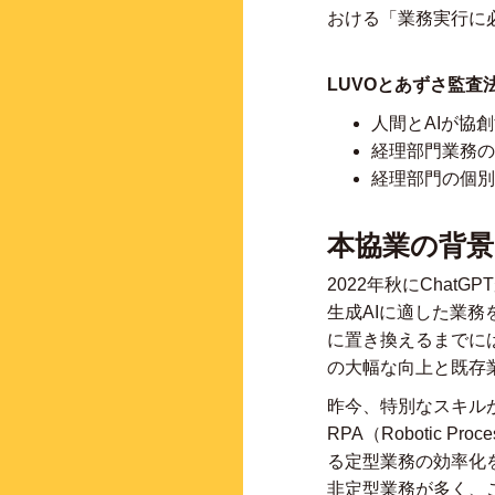
おける「業務実行に
LUVOとあずさ監
人間とAIが協
経理部門業務の
経理部門の個別
本協業の背景
2022年秋にCha
生成AIに適した業
に置き換えるまでに
の大幅な向上と既存
昨今、特別なスキル
RPA（Robotic Pr
る定型業務の効率化
非定型業務が多く、