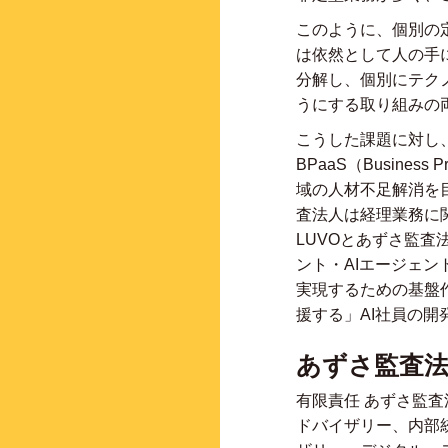
このように、個別の
は依然として人の手
分解し、個別にテク
うにする取り組みの
こうした課題に対し、
BPaaS（Busine
域の人材不足解消を
査法人は経理業務に
LUVOとあずさ監
ント・AIエージェ
実現するための基盤
援する」AI社員の
あずさ監査
有限責任 あずさ監査
ドバイザリー、内部