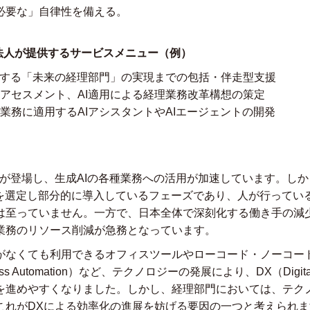
必要な」自律性を備える。
査法人が提供するサービスメニュー（例）
創する「未来の経理部門」の実現までの包括・伴走型支援
アセスメント、AI適用による経理業務改革構想の策定
業務に適用するAIアシスタントやAIエージェントの開発
tGPTが登場し、生成AIの各種業務への活用が加速しています。
務を選定し部分的に導入しているフェーズであり、人が行っている
は至っていません。一方で、日本全体で深刻化する働き手の減
業務のリソース削減が急務となっています。
がなくても利用できるオフィスツールやローコード・ノーコー
ocess Automation）など、テクノロジーの発展により、DX（Digital 
を進めやすくなりました。しかし、経理部門においては、テク
これがDXによる効率化の進展を妨げる要因の一つと考えられま