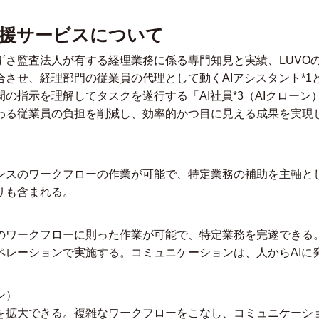
支援サービスについて
ずさ監査法人が有する経理業務に係る専門知見と実績、LUVOの
合させ、経理部門の従業員の代理として動くAIアシスタント
*1
間の指示を理解してタスクを遂行する「AI社員
*3
（AIクローン
わる従業員の負担を削減し、効率的かつ目に見える成果を実現
ト
ンスのワークフローの作業が可能で、特定業務の補助を主軸と
リも含まれる。
のワークフローに則った作業が可能で、特定業務を完遂できる
ペレーションで実施する。コミュニケーションは、人からAIに
ーン）
を拡大できる。複雑なワークフローをこなし、コミュニケーシ