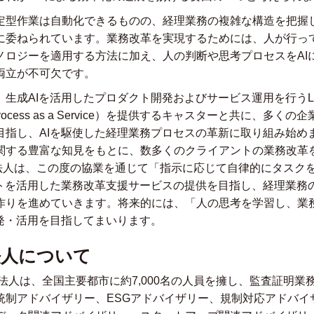
定型作業は自動化できるものの、経理業務の複雑な構造を把握
に委ねられています。業務改革を実現するためには、人が行っ
ノロジーを適用する方法に加え、人の判断や思考プロセスをAI
両立が不可欠です。
生成AIを活用したプロダクト開発およびサービス運用を行うL
ss Process as a Service）を提供するキャスターと共に、
目指し、AIを駆使した経理業務プロセスの革新に取り組み始め
関する豊富な知見をもとに、数多くのクライアントの業務改革
査法人は、この度の協業を通じて「指示に応じて自律的にタスクを
ントを活用した業務改革支援サービスの提供を目指し、経理業務
作りを進めていきます。将来的には、「人の思考を学習し、業
開発・活用を目指してまいります。
法人について
法人は、全国主要都市に約7,000名の人員を擁し、監査証明業
統制アドバイザリー、ESGアドバイザリー、規制対応アドバイザ