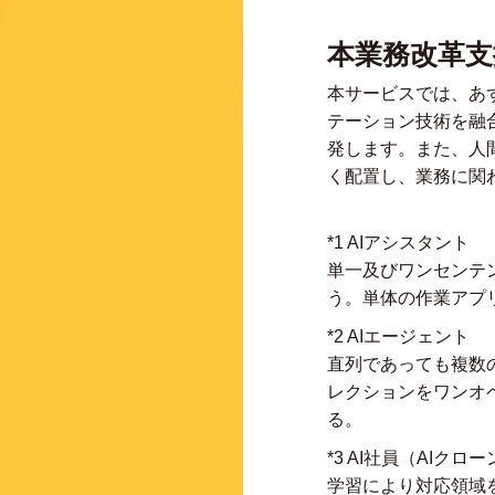
本業務改革
本サービスでは、あ
テーション技術を融
発します。また、人
く配置し、業務に関
*1 AIアシスタン
単一及びワンセンテ
う。単体の作業アプ
*2 AIエージェント
直列であっても複数
レクションをワンオ
る。
*3 AI社員（AIクロ
学習により対応領域