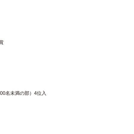
賞
1,000名未満の部）4位入