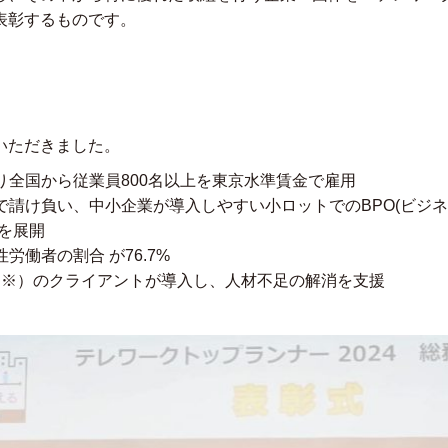
表彰するものです。
いただきました。
より全国から従業員800名以上を東京水準賃金で雇用
ンで請け負い、中小企業が導入しやすい小ロットでのBPO(ビジ
を展開
性労働者の割合 が76.7%
社以上（※）のクライアントが導入し、人材不足の解消を支援