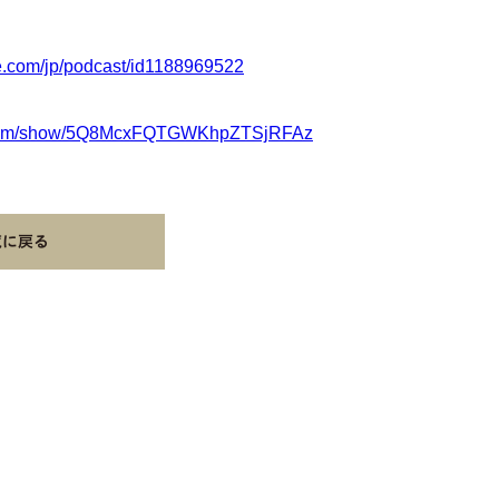
le.com/jp/podcast/id1188969522
fy.com/show/5Q8McxFQTGWKhpZTSjRFAz
覧に戻る